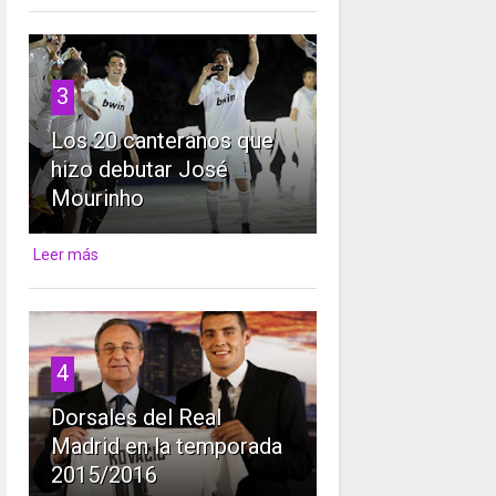
3
Los 20 canteranos que
hizo debutar José
Mourinho
Leer más
4
Dorsales del Real
Madrid en la temporada
2015/2016