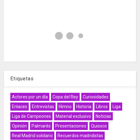
Etiquetas
Actores por un día
Copa del Rey
Curiosidades
Enlaces
Entrevistas
Himno
Historia
Libros
Liga
Liga de Campeones
Material exclusivo
Noticias
Opinión
Palmarés
Presentaciones
Quiosco
Real Madrid solidario
Recuerdos madridistas