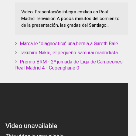
Video: Presentación íntegra emitida en Real
Madrid Televisión A pocos minutos del comienzo
de la presentación, las gradas del Santiago...
Marca le "diagnostica" una hernia a Gareth Bale
Takuhiro Nakai, el pequeño samurai madridista
Premio BRM - 2ª jornada de Liga de Campeones:
Real Madrid 4 - Copenghane 0