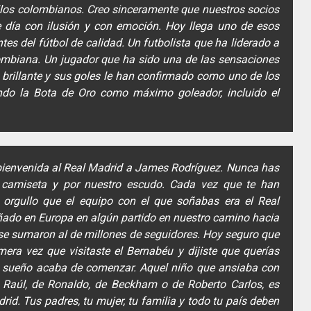
llos colombianos. Creo sinceramente que nuestros socios
e día con ilusión y con emoción. Hoy llega uno de esos
s del fútbol de calidad. Un futbolista que ha liderado a
lombiana. Un jugador que ha sido una de las sensaciones
o brillante y sus goles le han confirmado como uno de los
ndo la Bota de Oro como máximo goleador, incluido el
ienvenida al Real Madrid a James Rodríguez. Nunca has
a camiseta y por nuestro escudo. Cada vez que te han
orgullo que el equipo con el que soñabas era el Real
ado en Europa en algún partido en nuestro camino hacia
 se sumaron al de millones de seguidores. Hoy seguro que
mera vez que visitaste el Bernabéu y dijiste que querías
e sueño acaba de comenzar. Aquel niño que ansiaba con
e Raúl, de Ronaldo, de Beckham o de Roberto Carlos, es
rid. Tus padres, tu mujer, tu familia y todo tu país deben