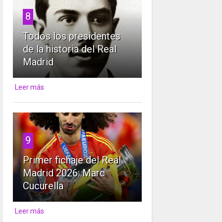
8
Todos los presidentes
de la historia del Real
Madrid
Leer más
9
Primer fichaje del Real
Madrid 2026: Marc
Cucurella
Leer más