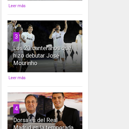
Leer más
3
Los 20 canteranos que
hizo debutar José
Mourinho
Leer más
4
Dorsales del Real
Madrid en la temporada