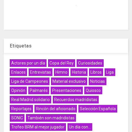
Etiquetas
Actores por un día
Copa del Rey
Curiosidades
Enlaces
Entrevistas
Himno
Historia
Libros
Liga
Liga de Campeones
Material exclusivo
Noticias
Opinión
Palmarés
Presentaciones
Quiosco
Real Madrid solidario
Recuerdos madridistas
Reportajes
Rincón del aficionado
Selección Española
SONIC
También son madridistas
Trofeo BRM al mejor jugador
Un día con...