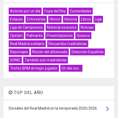
Actores por un día
Copa del Rey
Curiosidades
Enlaces
Entrevistas
Himno
Historia
Libros
Liga
Liga de Campeones
Material exclusivo
Noticias
Opinión
Palmarés
Presentaciones
Quiosco
Real Madrid solidario
Recuerdos madridistas
Reportajes
Rincón del aficionado
Selección Española
SONIC
También son madridistas
Trofeo BRM al mejor jugador
Un día con...
TOP DEL AÑO
Dorsales del Real Madrid en la temporada 2025/2026