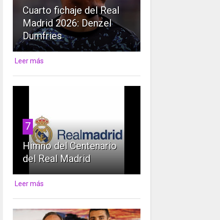
Cuarto fichaje del Real
Madrid 2026: Denzel
Dumfries
Leer más
7
Himno del Centenario
del Real Madrid
Leer más