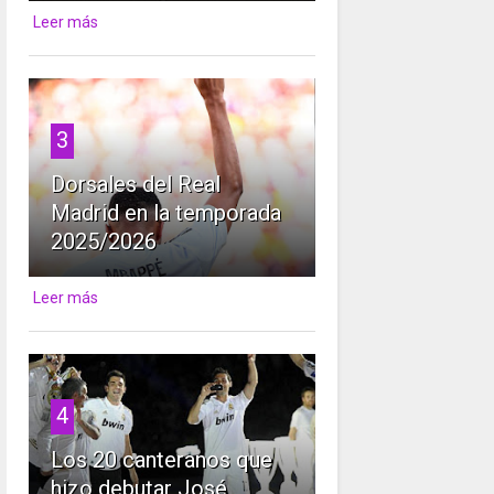
Leer más
3
Dorsales del Real
Madrid en la temporada
2025/2026
Leer más
4
Los 20 canteranos que
hizo debutar José