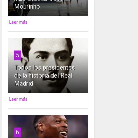
Mourinho
Leer más
5
Todos los presidentes
de la historia del Real
Madrid
Leer más
6