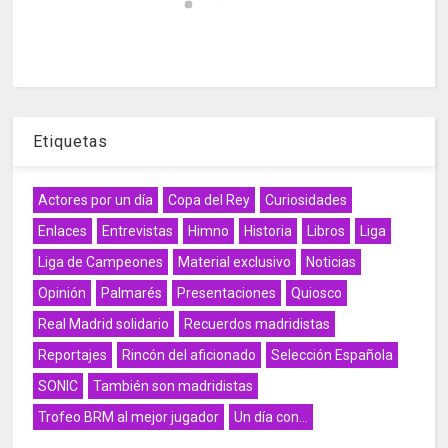
Etiquetas
Actores por un día
Copa del Rey
Curiosidades
Enlaces
Entrevistas
Himno
Historia
Libros
Liga
Liga de Campeones
Material exclusivo
Noticias
Opinión
Palmarés
Presentaciones
Quiosco
Real Madrid solidario
Recuerdos madridistas
Reportajes
Rincón del aficionado
Selección Española
SONIC
También son madridistas
Trofeo BRM al mejor jugador
Un día con...