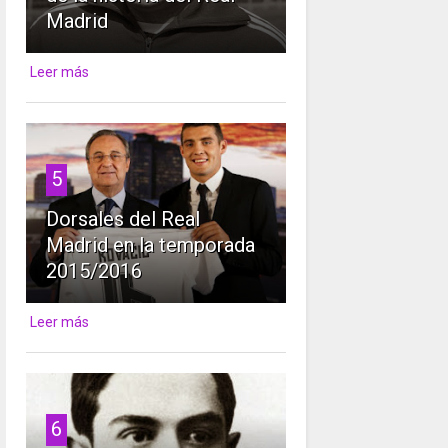
Madrid
Leer más
5
Dorsales del Real
Madrid en la temporada
2015/2016
Leer más
6