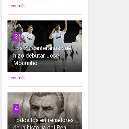
Leer más
3
Los 20 canteranos que
hizo debutar José
Mourinho
Leer más
4
Todos los entrenadores
de la historia del Real