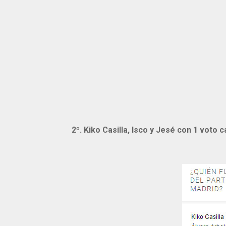
2º. Kiko Casilla,
Isco y Jesé
con
1 voto c