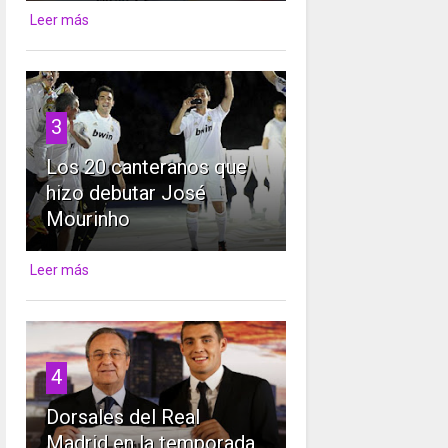
Leer más
3
Los 20 canteranos que
hizo debutar José
Mourinho
Leer más
4
Dorsales del Real
Madrid en la temporada