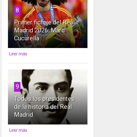
8
Primer fichaje del Real
Madrid 2026: Marc
Cucurella
Leer más
9
Todos los presidentes
de la historia del Real
Madrid
Leer más