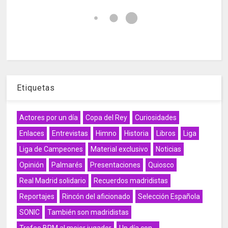
Etiquetas
Actores por un día
Copa del Rey
Curiosidades
Enlaces
Entrevistas
Himno
Historia
Libros
Liga
Liga de Campeones
Material exclusivo
Noticias
Opinión
Palmarés
Presentaciones
Quiosco
Real Madrid solidario
Recuerdos madridistas
Reportajes
Rincón del aficionado
Selección Española
SONIC
También son madridistas