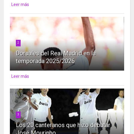
Leer más
2
Dorsales del Real Madrid en la
temporada 2025/2026
Leer más
3
Los 20 canteranos que hizo debutar
José Mourinho