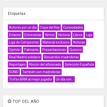
Etiquetas
Actores por un día
Copa del Rey
Curiosidades
Enlaces
Entrevistas
Himno
Historia
Libros
Liga
Liga de Campeones
Material exclusivo
Noticias
Opinión
Palmarés
Presentaciones
Quiosco
Real Madrid solidario
Recuerdos madridistas
Reportajes
Rincón del aficionado
Selección Española
SONIC
También son madridistas
Trofeo BRM al mejor jugador
Un día con...
TOP DEL AÑO