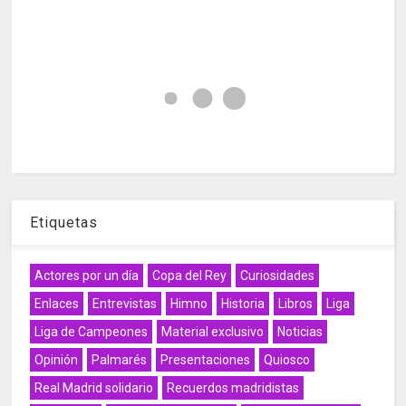
Etiquetas
Actores por un día
Copa del Rey
Curiosidades
Enlaces
Entrevistas
Himno
Historia
Libros
Liga
Liga de Campeones
Material exclusivo
Noticias
Opinión
Palmarés
Presentaciones
Quiosco
Real Madrid solidario
Recuerdos madridistas