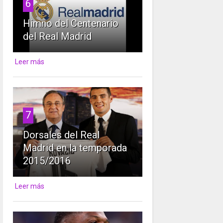
6
Himno del Centenario
del Real Madrid
Leer más
7
Dorsales del Real
Madrid en la temporada
2015/2016
Leer más