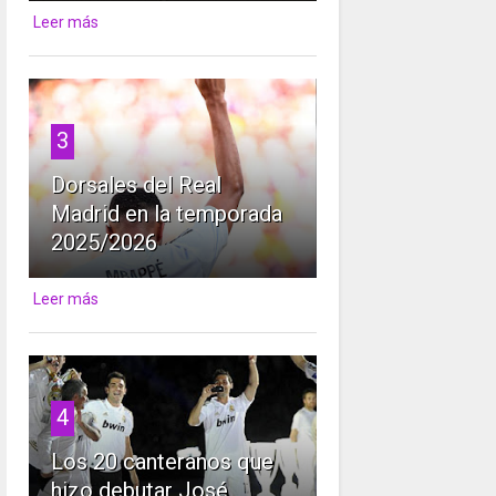
Leer más
3
Dorsales del Real
Madrid en la temporada
2025/2026
Leer más
4
Los 20 canteranos que
hizo debutar José