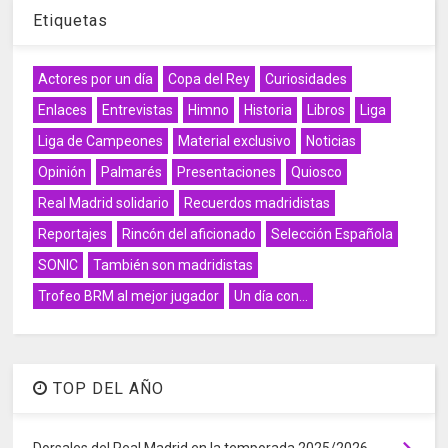
Etiquetas
Actores por un día
Copa del Rey
Curiosidades
Enlaces
Entrevistas
Himno
Historia
Libros
Liga
Liga de Campeones
Material exclusivo
Noticias
Opinión
Palmarés
Presentaciones
Quiosco
Real Madrid solidario
Recuerdos madridistas
Reportajes
Rincón del aficionado
Selección Española
SONIC
También son madridistas
Trofeo BRM al mejor jugador
Un día con...
TOP DEL AÑO
Dorsales del Real Madrid en la temporada 2025/2026