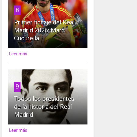
8
Primer fichaje del Real
Madrid 2026: Marc
Cucurella
Leer más
9
Todos los presidentes
de la historia del Real
Madrid
Leer más