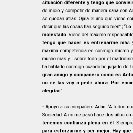
situación diferente y tengo que convivir
de inicio y competir de manera sana con A
se quedan atrás. Ojalá el año que viene c
decir que las cosas han seguido bien” ; “
Lo 
molestado
. Viene del máximo responsable 
tengo que hacer es entrenarme más y 
máxima competencia es conmigo mismo y r
mucho más y… sobre todo por el madridismo
ha hablado conmigo cuando he jugado de tit
gran amigo y compañero como es Antoni
no se las voy a pedir ahora. Por enci
alegrías”.
- Apoyo a su compañero Adán: “A todos nos 
Sociedad. A mí me pasó hace dos años en 
tenemos confianza plena en él
. Siempr
para esforzarme y ser mejor. Hay que