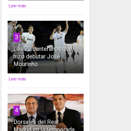
Leer más
3
Los 20 canteranos que
hizo debutar José
Mourinho
Leer más
4
Dorsales del Real
Madrid en la temporada