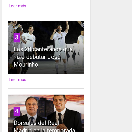
Leer más
3
Los 20 canteranos que
hizo debutar José
Mourinho
Leer más
4
Dorsales del Real
Madrid en la temporada