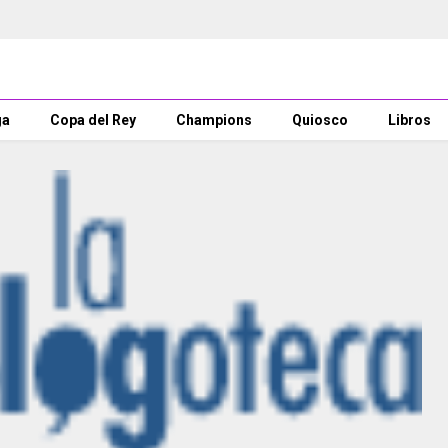
ga
Copa del Rey
Champions
Quiosco
Libros