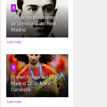
8
Todos los presidentes
de la historia del Real
Madrid
Leer más
9
Primer fichaje del Real
Madrid 2026: Marc
Cucurella
Leer más