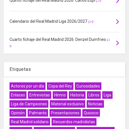
Quinto fichaje del Real Madrid 2026: Carlos Espí
0
Calendario del Real Madrid Liga 2026/2027
0
Cuarto fichaje del Real Madrid 2026: Denzel Dumfries
0
Etiquetas
Actores por un día
Copa del Rey
Curiosidades
Enlaces
Entrevistas
Himno
Historia
Libros
Liga
Liga de Campeones
Material exclusivo
Noticias
Opinión
Palmarés
Presentaciones
Quiosco
Real Madrid solidario
Recuerdos madridistas