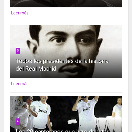
Leer más
5
Todos los presidentes de la historia
del Real Madrid
Leer más
6
Los 20 canteranos que hizo debutar