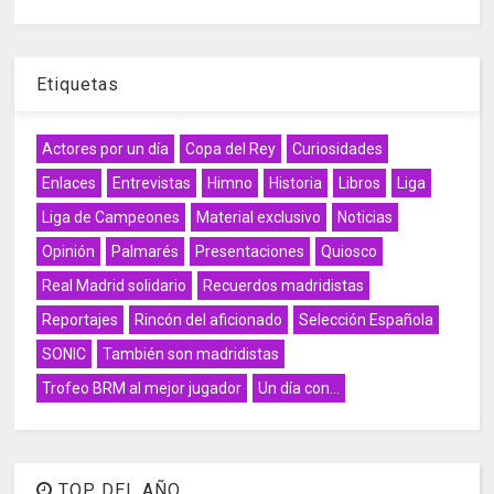
Etiquetas
Actores por un día
Copa del Rey
Curiosidades
Enlaces
Entrevistas
Himno
Historia
Libros
Liga
Liga de Campeones
Material exclusivo
Noticias
Opinión
Palmarés
Presentaciones
Quiosco
Real Madrid solidario
Recuerdos madridistas
Reportajes
Rincón del aficionado
Selección Española
SONIC
También son madridistas
Trofeo BRM al mejor jugador
Un día con...
TOP DEL AÑO