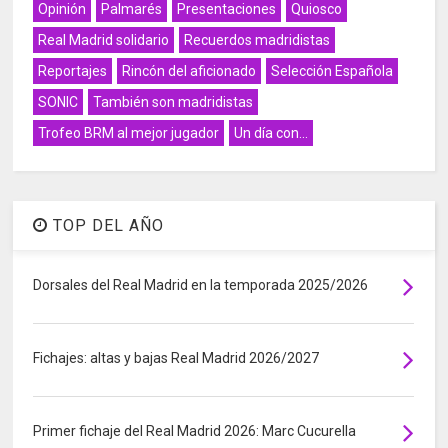
Opinión
Palmarés
Presentaciones
Quiosco
Real Madrid solidario
Recuerdos madridistas
Reportajes
Rincón del aficionado
Selección Española
SONIC
También son madridistas
Trofeo BRM al mejor jugador
Un día con...
TOP DEL AÑO
Dorsales del Real Madrid en la temporada 2025/2026
Fichajes: altas y bajas Real Madrid 2026/2027
Primer fichaje del Real Madrid 2026: Marc Cucurella