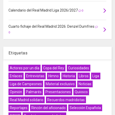
Calendario del Real Madrid Liga 2026/2027
0
Cuarto fichaje del Real Madrid 2026: Denzel Dumfries
0
Etiquetas
Actores por un día
Copa del Rey
Curiosidades
Enlaces
Entrevistas
Himno
Historia
Libros
Liga
Liga de Campeones
Material exclusivo
Noticias
Opinión
Palmarés
Presentaciones
Quiosco
Real Madrid solidario
Recuerdos madridistas
Reportajes
Rincón del aficionado
Selección Española