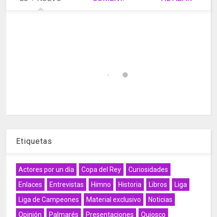
Etiquetas
Actores por un día
Copa del Rey
Curiosidades
Enlaces
Entrevistas
Himno
Historia
Libros
Liga
Liga de Campeones
Material exclusivo
Noticias
Opinión
Palmarés
Presentaciones
Quiosco