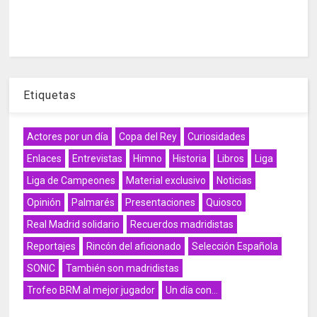
Etiquetas
Actores por un día
Copa del Rey
Curiosidades
Enlaces
Entrevistas
Himno
Historia
Libros
Liga
Liga de Campeones
Material exclusivo
Noticias
Opinión
Palmarés
Presentaciones
Quiosco
Real Madrid solidario
Recuerdos madridistas
Reportajes
Rincón del aficionado
Selección Española
SONIC
También son madridistas
Trofeo BRM al mejor jugador
Un día con...