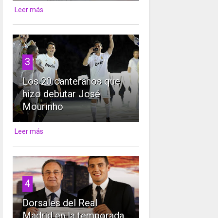
Leer más
3
Los 20 canteranos que
hizo debutar José
Mourinho
Leer más
4
Dorsales del Real
Madrid en la temporada