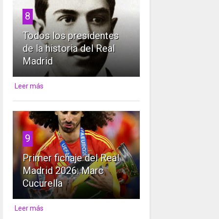
8
Todos los presidentes
de la historia del Real
Madrid
Leer más
9
Primer fichaje del Real
Madrid 2026: Marc
Cucurella
Leer más