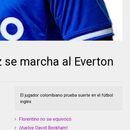
 se marcha al Everton
El jugador colombiano prueba suerte en el fútbol
inglés
Florentino no se equivocó.
¡Vuelve David Beckham!