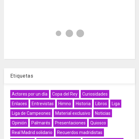
Etiquetas
Actores por un día
Copa del Rey
Curiosidades
Enlaces
Entrevistas
Himno
Historia
Libros
Liga
Liga de Campeones
Material exclusivo
Noticias
Opinión
Palmarés
Presentaciones
Quiosco
Real Madrid solidario
Recuerdos madridistas