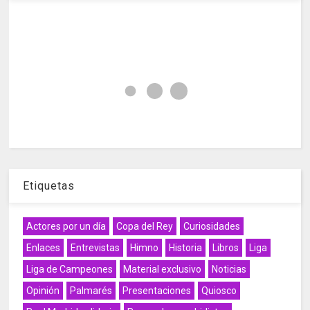
Etiquetas
Actores por un día
Copa del Rey
Curiosidades
Enlaces
Entrevistas
Himno
Historia
Libros
Liga
Liga de Campeones
Material exclusivo
Noticias
Opinión
Palmarés
Presentaciones
Quiosco