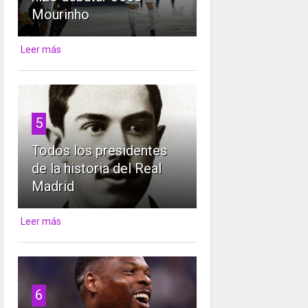
Mourinho
Leer más
5
Todos los presidentes
de la historia del Real
Madrid
Leer más
6