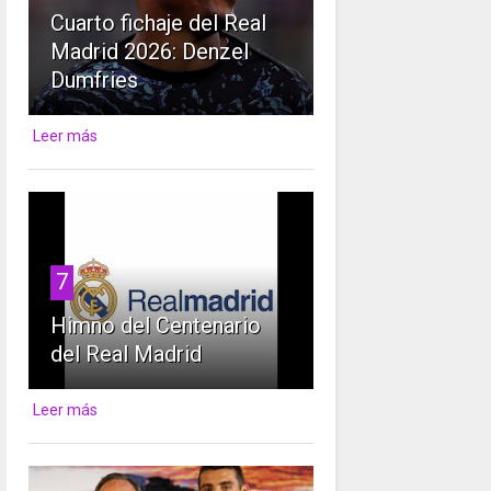
Cuarto fichaje del Real
Madrid 2026: Denzel
Dumfries
Leer más
7
Himno del Centenario
del Real Madrid
Leer más