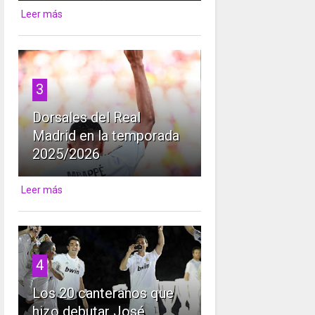
Leer más
3
Dorsales del Real
Madrid en la temporada
2025/2026
Leer más
4
Los 20 canteranos que
hizo debutar José