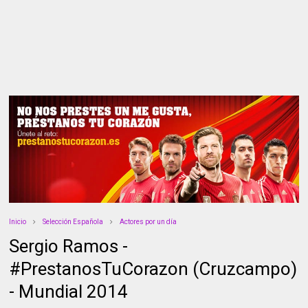
Inicio
Selección Española
Actores por un día
Sergio Ramos -
#PrestanosTuCorazon (Cruzcampo)
- Mundial 2014