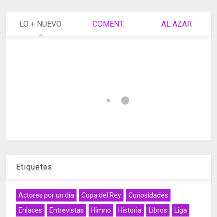
LO + NUEVO
COMENT.
AL AZAR
Etiquetas
Actores por un día
Copa del Rey
Curiosidades
Enlaces
Entrevistas
Himno
Historia
Libros
Liga