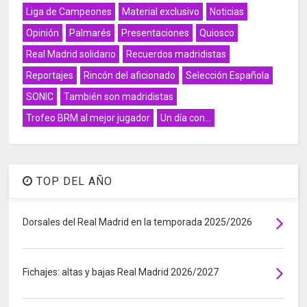
Liga de Campeones
Material exclusivo
Noticias
Opinión
Palmarés
Presentaciones
Quiosco
Real Madrid solidario
Recuerdos madridistas
Reportajes
Rincón del aficionado
Selección Española
SONIC
También son madridistas
Trofeo BRM al mejor jugador
Un día con...
TOP DEL AÑO
Dorsales del Real Madrid en la temporada 2025/2026
Fichajes: altas y bajas Real Madrid 2026/2027