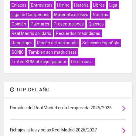
Enlaces
Entrevistas
Himno
Historia
Libros
Liga
Liga de Campeones
Material exclusivo
Noticias
Opinión
Palmarés
Presentaciones
Quiosco
Real Madrid solidario
Recuerdos madridistas
Reportajes
Rincón del aficionado
Selección Española
SONIC
También son madridistas
Trofeo BRM al mejor jugador
Un día con...
TOP DEL AÑO
Dorsales del Real Madrid en la temporada 2025/2026
Fichajes: altas y bajas Real Madrid 2026/2027