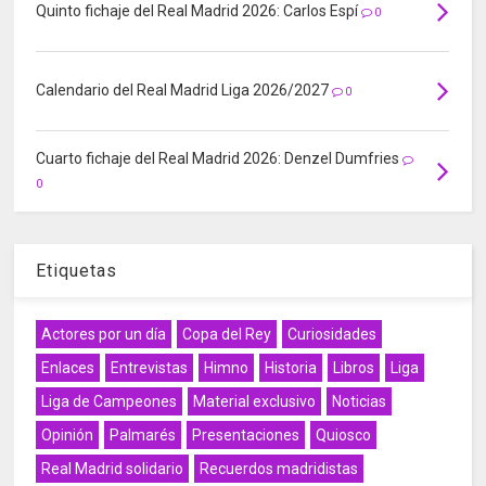
Quinto fichaje del Real Madrid 2026: Carlos Espí
0
Calendario del Real Madrid Liga 2026/2027
0
Cuarto fichaje del Real Madrid 2026: Denzel Dumfries
0
Etiquetas
Actores por un día
Copa del Rey
Curiosidades
Enlaces
Entrevistas
Himno
Historia
Libros
Liga
Liga de Campeones
Material exclusivo
Noticias
Opinión
Palmarés
Presentaciones
Quiosco
Real Madrid solidario
Recuerdos madridistas