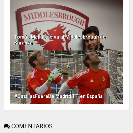
Tomás Mejías se va al Middlesbrough de
Karanka
#CasillasFueraDelMadrid TT en España
COMENTARIOS