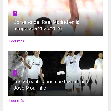
2
Dorsales del Real Madrid en la
temporada 2025/2026
Leer más
3
Los 20 canteranos que hizo debutar
José Mourinho
Leer más