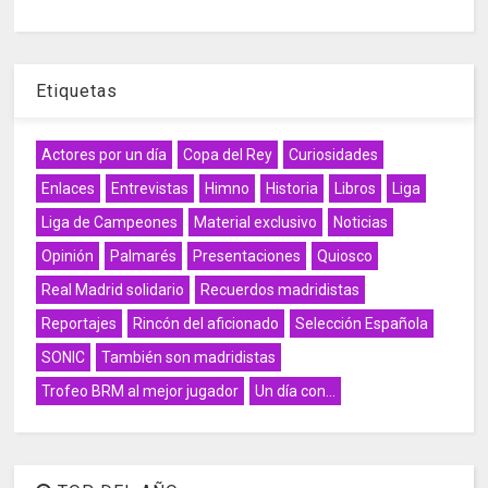
Etiquetas
Actores por un día
Copa del Rey
Curiosidades
Enlaces
Entrevistas
Himno
Historia
Libros
Liga
Liga de Campeones
Material exclusivo
Noticias
Opinión
Palmarés
Presentaciones
Quiosco
Real Madrid solidario
Recuerdos madridistas
Reportajes
Rincón del aficionado
Selección Española
SONIC
También son madridistas
Trofeo BRM al mejor jugador
Un día con...