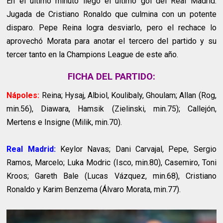
En el último minuto llegó el último gol del Real Madrid.
Jugada de Cristiano Ronaldo que culmina con un potente
disparo. Pepe Reina logra desviarlo, pero el rechace lo
aprovechó Morata para anotar el tercero del partido y su
tercer tanto en la Champions League de este año.
FICHA DEL PARTIDO:
Nápoles:
Reina; Hysaj, Albiol, Koulibaly, Ghoulam; Allan (Rog,
min.56), Diawara, Hamsik (Zielinski, min.75); Callejón,
Mertens e Insigne (Milik, min.70).
Real Madrid:
Keylor Navas; Dani Carvajal, Pepe, Sergio
Ramos, Marcelo; Luka Modric (Isco, min.80), Casemiro, Toni
Kroos; Gareth Bale (Lucas Vázquez, min.68), Cristiano
Ronaldo y Karim Benzema (Álvaro Morata, min.77).