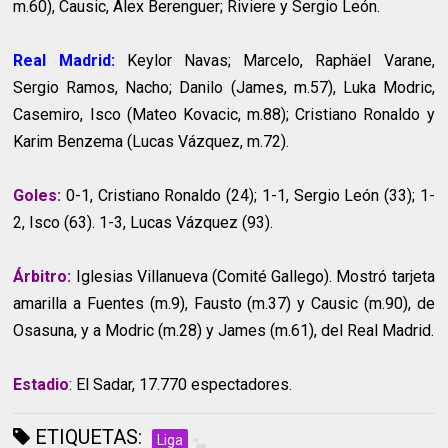
m.60), Causic, Alex Berenguer; Riviere y Sergio León.
Real Madrid:
Keylor Navas; Marcelo, Raphäel Varane,
Sergio Ramos, Nacho; Danilo (James, m.57), Luka Modric,
Casemiro, Isco (Mateo Kovacic, m.88); Cristiano Ronaldo y
Karim Benzema (Lucas Vázquez, m.72).
Goles:
0-1, Cristiano Ronaldo (24); 1-1, Sergio León (33); 1-
2, Isco (63). 1-3, Lucas Vázquez (93).
Árbitro:
Iglesias Villanueva (Comité Gallego). Mostró tarjeta
amarilla a Fuentes (m.9), Fausto (m.37) y Causic (m.90), de
Osasuna, y a Modric (m.28) y James (m.61), del Real Madrid.
Estadio
: El Sadar, 17.770 espectadores.
ETIQUETAS:
Liga