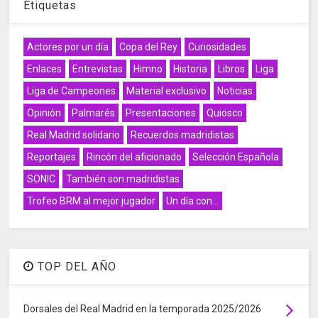
Etiquetas
Actores por un día
Copa del Rey
Curiosidades
Enlaces
Entrevistas
Himno
Historia
Libros
Liga
Liga de Campeones
Material exclusivo
Noticias
Opinión
Palmarés
Presentaciones
Quiosco
Real Madrid solidario
Recuerdos madridistas
Reportajes
Rincón del aficionado
Selección Española
SONIC
También son madridistas
Trofeo BRM al mejor jugador
Un día con...
TOP DEL AÑO
Dorsales del Real Madrid en la temporada 2025/2026