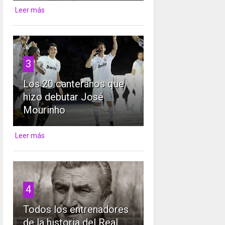
Leer más
3
Los 20 canteranos que
hizo debutar José
Mourinho
Leer más
4
Todos los entrenadores
de la historia del Real