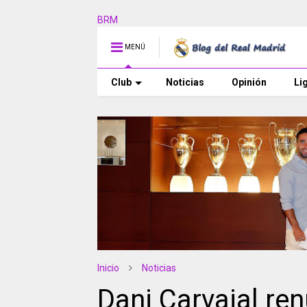
BRM
MENÚ
Club
Noticias
Opinión
Li
Inicio
Noticias
Dani Carvajal re