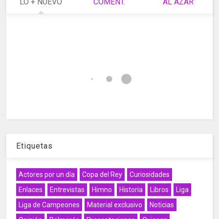
LO + NUEVO
COMENT.
AL AZAR
Etiquetas
Actores por un día
Copa del Rey
Curiosidades
Enlaces
Entrevistas
Himno
Historia
Libros
Liga
Liga de Campeones
Material exclusivo
Noticias