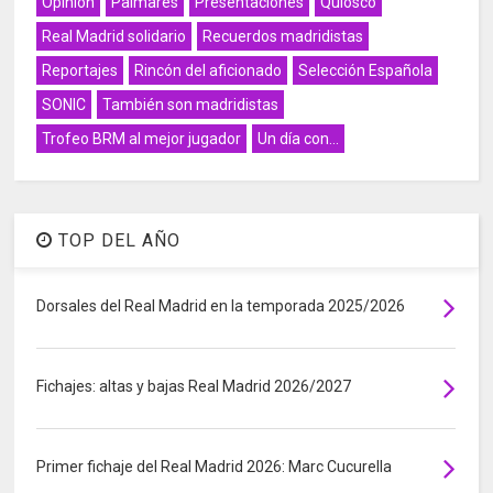
Opinión
Palmarés
Presentaciones
Quiosco
Real Madrid solidario
Recuerdos madridistas
Reportajes
Rincón del aficionado
Selección Española
SONIC
También son madridistas
Trofeo BRM al mejor jugador
Un día con...
TOP DEL AÑO
Dorsales del Real Madrid en la temporada 2025/2026
Fichajes: altas y bajas Real Madrid 2026/2027
Primer fichaje del Real Madrid 2026: Marc Cucurella