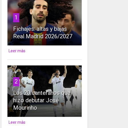
1
Fichajes: altas y bajas
Real Madrid 2026/2027
Leer más
2
Los 20 canteranos que
hizo debutar José
Mourinho
Leer más